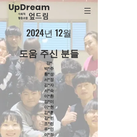
UpDream
​엎드림
사회적
협동조합
2024년 12월
​도움 주신 분들
강*
박*주
황*성
서*정
김*자
서*숙
이*환
김*미
이*현
김*훈
김*민
조*린
유*민
이*정