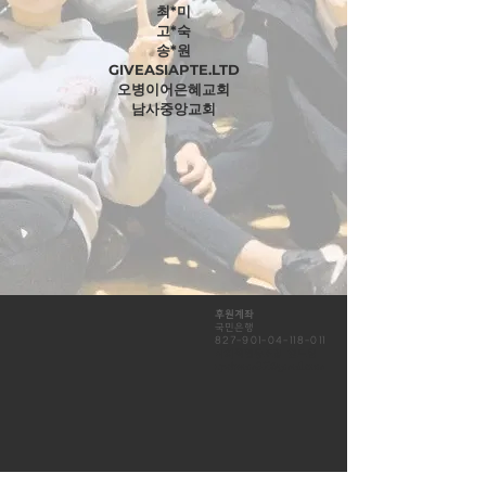
최*미
고*숙
송*원
GIVEASIAPTE.LTD
오병이어은혜교회
남사중앙교회
후원계좌
국민은행
​827-901-04-118
-011
​사회적협동조합 엎드림
updream321@gmail.com